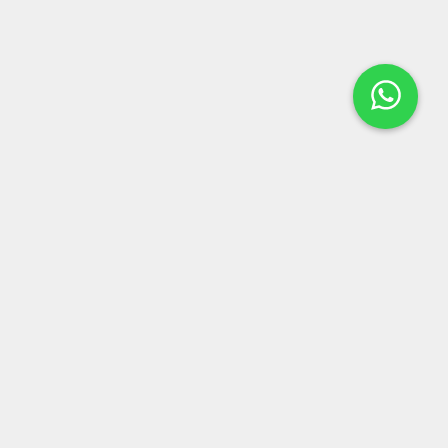
LOCALIZAÇÃO
Rua Dr Alfredo Guedes, 281
-
Centro
-
Tambaú, SP