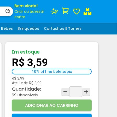
Bem vindo!
Criar ou acessar
conta
Bebes
Brinquedos
Cartuchos E Toners
Em estoque
R$ 3,59
10% off no boleto/pix
R$ 3,99
Até 1x de R$ 3,99
Quantidade:
69
Disponíveis
ADICIONAR AO CARRINHO