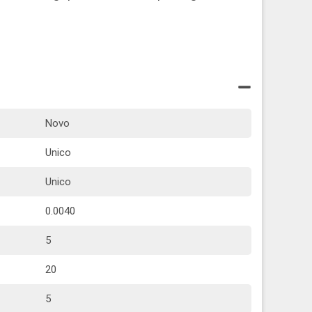
Novo
Unico
Unico
0.0040
5
20
5