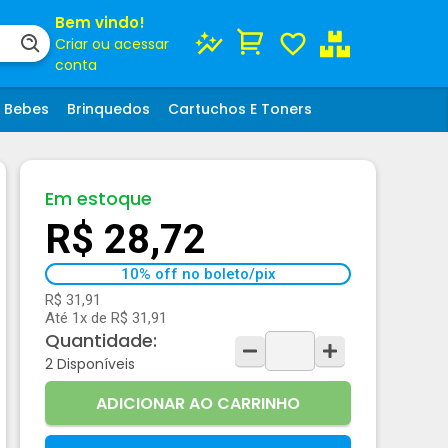
Bem vindo!
Criar ou acessar
conta
Bebes
Brinquedos
Cartuchos E Toners
Em estoque
R$ 28,72
10% off no boleto/pix
R$ 31,91
Até 1x de R$ 31,91
Quantidade:
2
Disponíveis
ADICIONAR AO CARRINHO