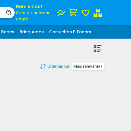
Bem vindo!
Criar ou acessar
conta
Bebes
Brinquedos
Cartuchos E Toners
Ordenar por
Mais relevantes