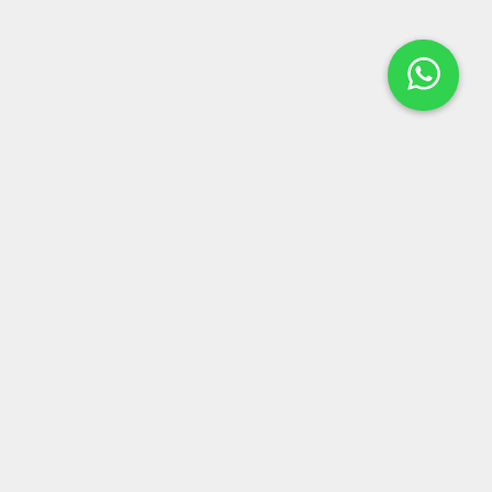
LOCALIZAÇÃO
Rua Dr Alfredo Guedes, 281
-
Centro
-
Tambaú, SP