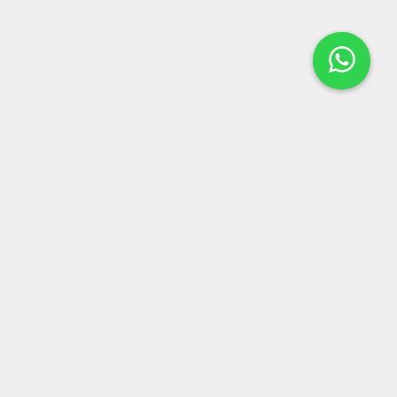
LOCALIZAÇÃO
Rua Dr Alfredo Guedes, 281
-
Centro
-
Tambaú, SP