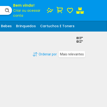
Bem vindo!
Criar ou acessar
conta
Bebes
Brinquedos
Cartuchos E Toners
Ordenar por
Mais relevantes