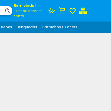
Bem vindo!
Criar ou acessar
conta
Bebes
Brinquedos
Cartuchos E Toners