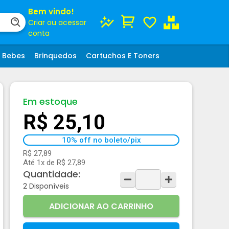
Bem vindo!
Criar ou acessar
conta
Bebes
Brinquedos
Cartuchos E Toners
Em estoque
R$ 25,10
10% off no boleto/pix
R$ 27,89
Até 1x de R$ 27,89
Quantidade:
2
Disponíveis
ADICIONAR AO CARRINHO