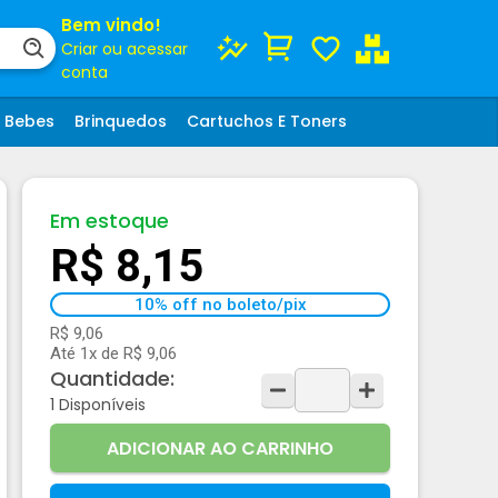
Bem vindo!
Criar ou acessar
conta
Bebes
Brinquedos
Cartuchos E Toners
Em estoque
R$ 8,15
10% off no boleto/pix
R$ 9,06
Até 1x de R$ 9,06
Quantidade:
1
Disponíveis
ADICIONAR AO CARRINHO