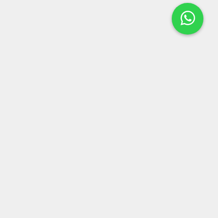
LOCALIZAÇÃO
Rua Dr Alfredo Guedes, 281
-
Centro
-
Tambaú, SP