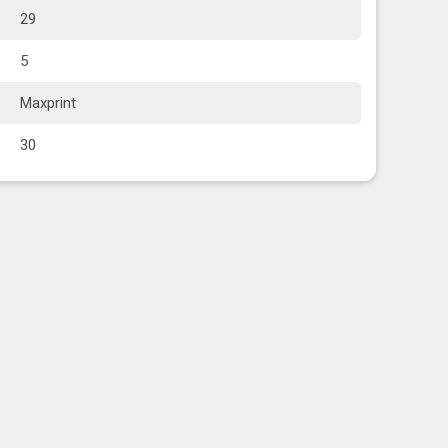
29
5
Maxprint
30