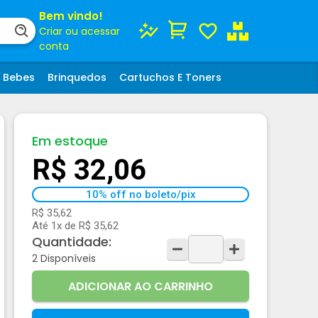
Bem vindo!
Criar ou acessar
conta
Bebes
Brinquedos
Cartuchos E Toners
Em estoque
R$ 32,06
10% off no boleto/pix
R$ 35,62
Até 1x de R$ 35,62
Quantidade:
2
Disponíveis
ADICIONAR AO CARRINHO