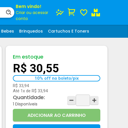
Bem vindo!
Criar ou acessar
conta
Bebes
Brinquedos
Cartuchos E Toners
Em estoque
R$ 30,55
10% off no boleto/pix
R$ 33,94
Até 1x de R$ 33,94
Quantidade:
1
Disponíveis
ADICIONAR AO CARRINHO