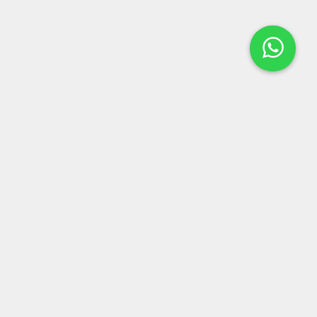
LOCALIZAÇÃO
Rua Dr Alfredo Guedes, 281
-
Centro
-
Tambaú, SP