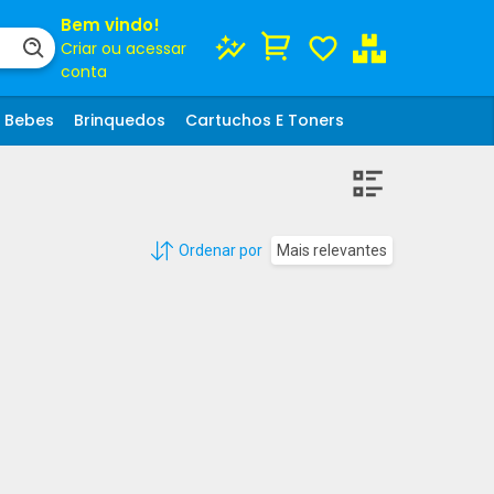
Bem vindo!
Criar ou acessar
conta
Bebes
Brinquedos
Cartuchos E Toners
Ordenar por
Mais relevantes